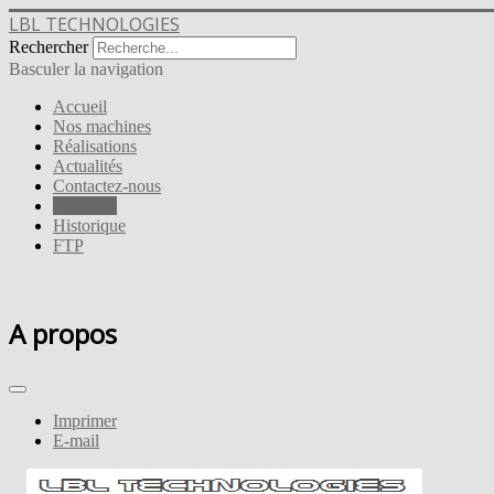
LBL TECHNOLOGIES
Rechercher
Basculer la navigation
Accueil
Nos machines
Réalisations
Actualités
Contactez-nous
A propos
Historique
FTP
A propos
Imprimer
E-mail